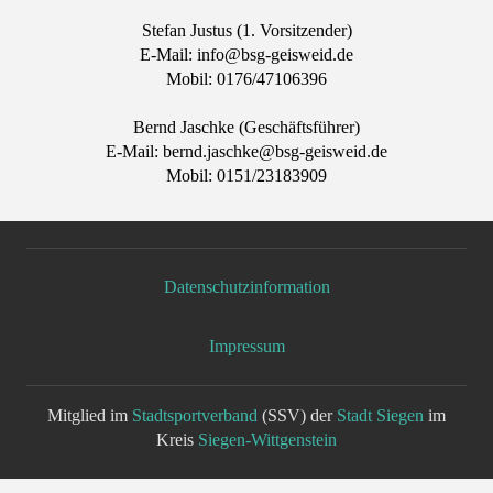
Stefan Justus (1. Vorsitzender)
E-Mail: info@bsg-geisweid.de
Mobil: 0176/47106396
Bernd Jaschke (Geschäftsführer)
E-Mail: bernd.jaschke@bsg-geisweid.de
Mobil: 0151/23183909
Datenschutzinformation
Impressum
Mitglied im
Stadtsportverband
(SSV) der
Stadt Siegen
im
Kreis
Siegen-Wittgenstein